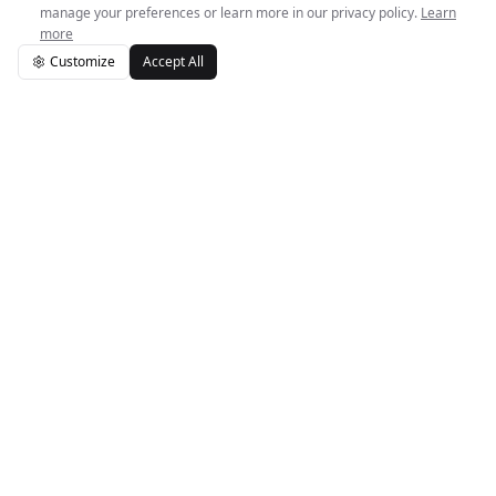
manage your preferences or learn more in our privacy policy.
Learn
more
Customize
Accept All
Logo de Easy Space
Easy Space ayuda a los espacios independientes a funcionar
sin problemas. Automatizando el trabajo administrativo para
que puedas enfocarte en tus miembros y comunidad.
651 N Broad St, Middletown, DE 19709, USA
support@easyspace.app