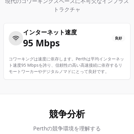
現代のコワーキングスペースに不可欠なインフラス
トラクチャ
インターネット速度
良好
95
Mbps
コワーキングは速度に依存します。Perthは平均インターネッ
ト速度95 Mbpsを誇り、信頼性の高い高速接続に依存するリ
モートワーカーやデジタルノマドにとって良好です。
競争分析
Perthの競争環境を理解する