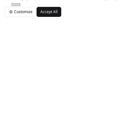
more
Customize
Accept All
Easy Spaceロゴ
Easy Spaceは、独立したスペースがスムーズに運営できるよう支
援します。管理業務を自動化し、メンバーとコミュニティに集中
できるようにします。
651 N Broad St, Middletown, DE 19709, USA
support@easyspace.app