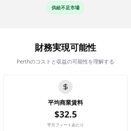
供給不足市場
財務実現可能性
Perthのコストと収益の可能性を理解する
平均商業賃料
$
32.5
平方フィートあたり