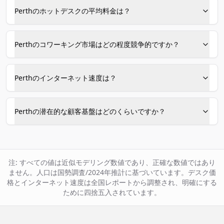
Perthのホットデスクの平均料金は？
Perthのコワーキング市場はどの程度競争的ですか？
Perthのインターネット速度は？
Perthの潜在的な顧客基盤はどのくらいですか？
注: すべての値は近似モデリング数値であり、正確な数値ではあり
ません。人口は国勢調査/2024年推計に基づいています。デスク価
格とインターネット速度は全国レポートから調整され、明確にする
ために四捨五入されています。