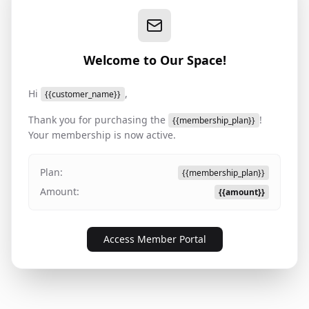
Welcome to Our Space!
Hi
,
{{customer_name}}
Thank you for purchasing the
!
{{membership_plan}}
Your membership is now active.
Plan:
{{membership_plan}}
Amount:
{{amount}}
Access Member Portal